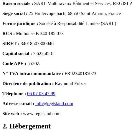
Raison sociale :
SARL Multitravaux Bâtiment et Services, REGIS
Siège social :
25 Hintervogelbach, 68550 Saint-Amarin, France
Forme juridique :
Société à Responsabilité Limitée (SARL)
RCS :
Mulhouse B 340 185 073
SIRET :
34018507300046
Capital social :
7 622,45 €
Code APE :
5520Z
N° TVA intracommunautaire :
FR92340185073
Directeur de publication :
Raymond Folzer
Téléphone :
06 07 03 47 99
Adresse e-mail :
info@regisland.com
Site web :
www.regisland.com
2. Hébergement