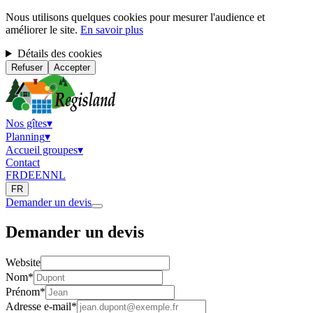
Nous utilisons quelques cookies pour mesurer l'audience et
améliorer le site.
En savoir plus
Détails des cookies
Refuser
Accepter
Nos gîtes
▾
Planning
▾
Accueil groupes
▾
Contact
FR
DE
EN
NL
FR
Demander un devis
Demander un devis
Website
Nom
*
Prénom
*
Adresse e-mail
*