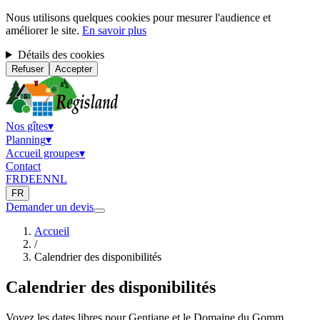
Nous utilisons quelques cookies pour mesurer l'audience et
améliorer le site.
En savoir plus
Détails des cookies
Refuser
Accepter
Nos gîtes
▾
Planning
▾
Accueil groupes
▾
Contact
FR
DE
EN
NL
FR
Demander un devis
Accueil
/
Calendrier des disponibilités
Calendrier des disponibilités
Voyez les dates libres pour Gentiane et le Domaine du Gomm.