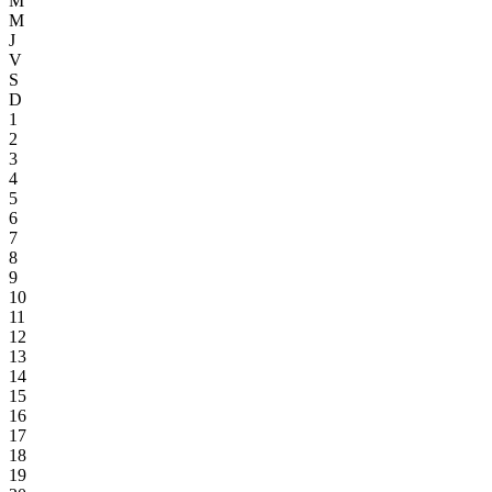
M
M
J
V
S
D
1
2
3
4
5
6
7
8
9
10
11
12
13
14
15
16
17
18
19