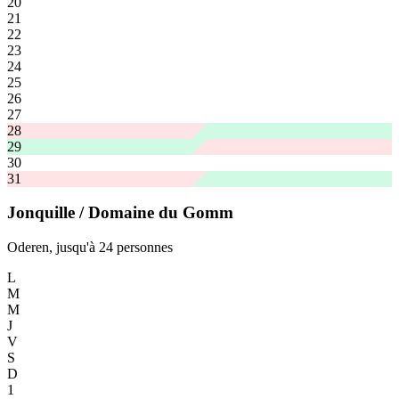
20
21
22
23
24
25
26
27
28
29
30
31
Jonquille / Domaine du Gomm
Oderen, jusqu'à 24 personnes
L
M
M
J
V
S
D
1