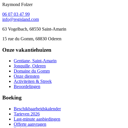
Raymond Folzer
06 07 03 47 99
info@regisland.com
63 Vogelbach, 68550 Saint-Amarin
15 rue du Gomm, 68830 Oderen
Onze vakantiehuizen
Gentiane, Saint-Amarin
Jonquille, Oderen
Domaine du Gomm
Onze diensten
Activiteiten & Streek
Beoordelingen
Boeking
Beschikbaarheidskalender
Tarieven 2026
Last-minute aanbiedingen
Offerte aanvragen