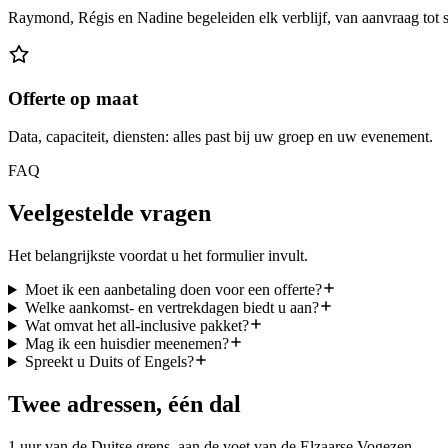
Raymond, Régis en Nadine begeleiden elk verblijf, van aanvraag tot s
Offerte op maat
Data, capaciteit, diensten: alles past bij uw groep en uw evenement.
FAQ
Veelgestelde vragen
Het belangrijkste voordat u het formulier invult.
Moet ik een aanbetaling doen voor een offerte?
Welke aankomst- en vertrekdagen biedt u aan?
Wat omvat het all-inclusive pakket?
Mag ik een huisdier meenemen?
Spreekt u Duits of Engels?
Twee adressen, één dal
1 uur van de Duitse grens, aan de voet van de Elzaarse Vogezen.