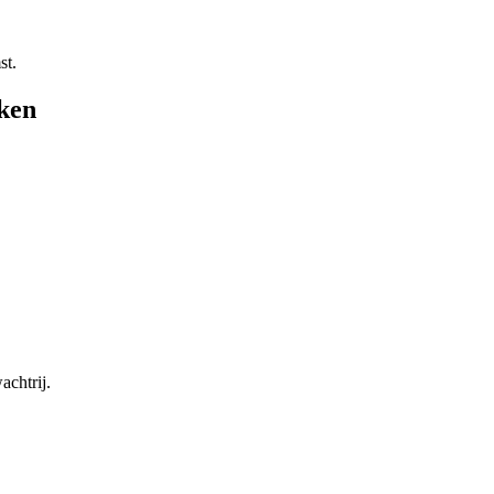
st.
eken
achtrij.