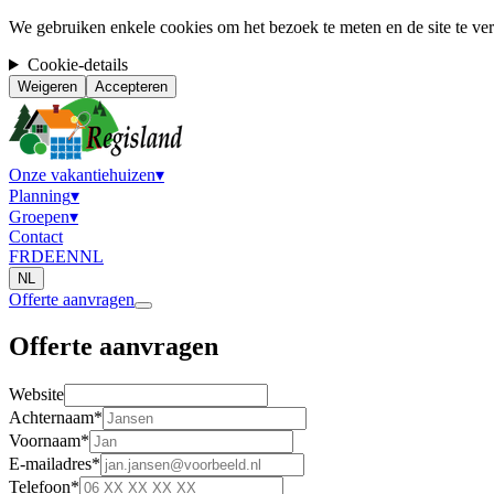
We gebruiken enkele cookies om het bezoek te meten en de site te ver
Cookie-details
Weigeren
Accepteren
Onze vakantiehuizen
▾
Planning
▾
Groepen
▾
Contact
FR
DE
EN
NL
NL
Offerte aanvragen
Offerte aanvragen
Website
Achternaam
*
Voornaam
*
E-mailadres
*
Telefoon
*