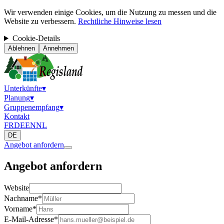
Wir verwenden einige Cookies, um die Nutzung zu messen und die
Website zu verbessern.
Rechtliche Hinweise lesen
Cookie-Details
Ablehnen
Annehmen
Unterkünfte
▾
Planung
▾
Gruppenempfang
▾
Kontakt
FR
DE
EN
NL
DE
Angebot anfordern
Angebot anfordern
Website
Nachname
*
Vorname
*
E-Mail-Adresse
*