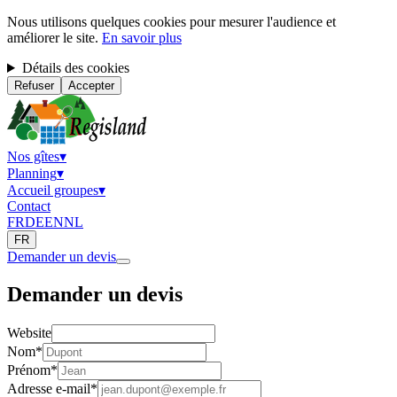
Nous utilisons quelques cookies pour mesurer l'audience et
améliorer le site.
En savoir plus
Détails des cookies
Refuser
Accepter
Nos gîtes
▾
Planning
▾
Accueil groupes
▾
Contact
FR
DE
EN
NL
FR
Demander un devis
Demander un devis
Website
Nom
*
Prénom
*
Adresse e-mail
*