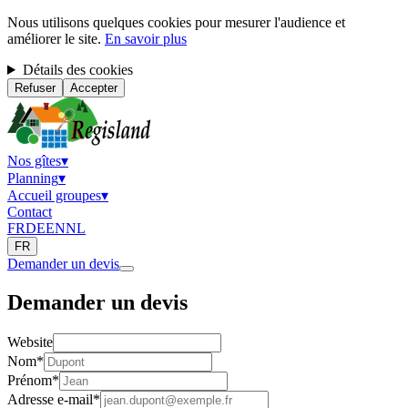
Nous utilisons quelques cookies pour mesurer l'audience et
améliorer le site.
En savoir plus
Détails des cookies
Refuser
Accepter
Nos gîtes
▾
Planning
▾
Accueil groupes
▾
Contact
FR
DE
EN
NL
FR
Demander un devis
Demander un devis
Website
Nom
*
Prénom
*
Adresse e-mail
*