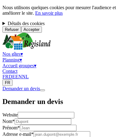
Nous utilisons quelques cookies pour mesurer l'audience et
améliorer le site.
En savoir plus
Détails des cookies
Refuser
Accepter
Nos gîtes
▾
Planning
▾
Accueil groupes
▾
Contact
FR
DE
EN
NL
FR
Demander un devis
Demander un devis
Website
Nom
*
Prénom
*
Adresse e-mail
*