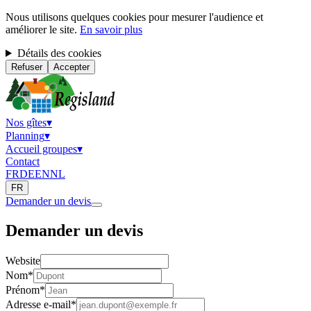
Nous utilisons quelques cookies pour mesurer l'audience et
améliorer le site.
En savoir plus
Détails des cookies
Refuser
Accepter
Nos gîtes
▾
Planning
▾
Accueil groupes
▾
Contact
FR
DE
EN
NL
FR
Demander un devis
Demander un devis
Website
Nom
*
Prénom
*
Adresse e-mail
*